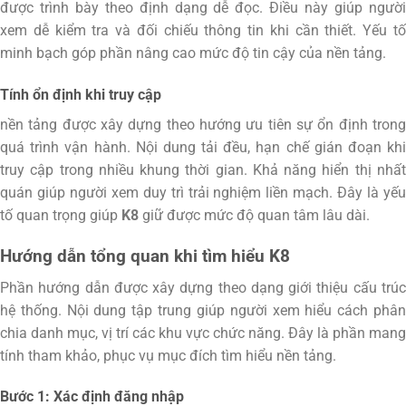
được trình bày theo định dạng dễ đọc. Điều này giúp người
xem dễ kiểm tra và đối chiếu thông tin khi cần thiết. Yếu tố
minh bạch góp phần nâng cao mức độ tin cậy của nền tảng.
Tính ổn định khi truy cập
nền tảng được xây dựng theo hướng ưu tiên sự ổn định trong
quá trình vận hành. Nội dung tải đều, hạn chế gián đoạn khi
truy cập trong nhiều khung thời gian. Khả năng hiển thị nhất
quán giúp người xem duy trì trải nghiệm liền mạch. Đây là yếu
tố quan trọng giúp
K8
giữ được mức độ quan tâm lâu dài.
Hướng dẫn tổng quan khi tìm hiểu K8
Phần hướng dẫn được xây dựng theo dạng giới thiệu cấu trúc
hệ thống. Nội dung tập trung giúp người xem hiểu cách phân
chia danh mục, vị trí các khu vực chức năng. Đây là phần mang
tính tham khảo, phục vụ mục đích tìm hiểu nền tảng.
Bước 1: Xác định đăng nhập