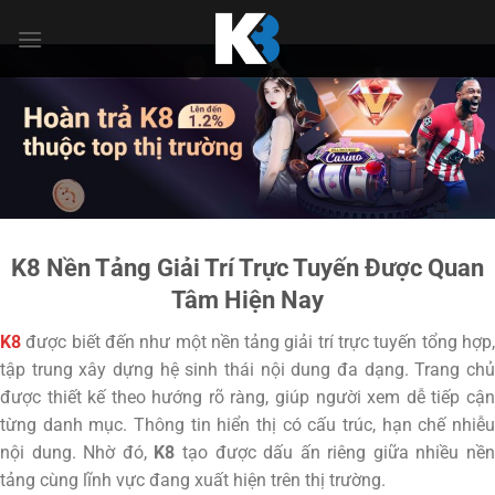
Chuyển
đến
nội
dung
K8 Nền Tảng Giải Trí Trực Tuyến Được Quan
Tâm Hiện Nay
K8
được biết đến như một nền tảng giải trí trực tuyến tổng hợp,
tập trung xây dựng hệ sinh thái nội dung đa dạng. Trang chủ
được thiết kế theo hướng rõ ràng, giúp người xem dễ tiếp cận
từng danh mục. Thông tin hiển thị có cấu trúc, hạn chế nhiễu
nội dung. Nhờ đó,
K8
tạo được dấu ấn riêng giữa nhiều nề
tảng cùng lĩnh vực đang xuất hiện trên thị trường.