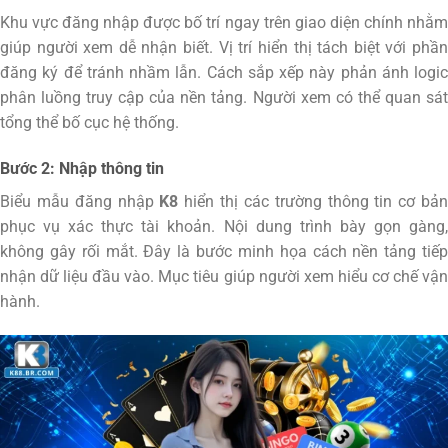
Khu vực đăng nhập được bố trí ngay trên giao diện chính nhằm
giúp người xem dễ nhận biết. Vị trí hiển thị tách biệt với phần
đăng ký để tránh nhầm lẫn. Cách sắp xếp này phản ánh logic
phân luồng truy cập của nền tảng. Người xem có thể quan sát
tổng thể bố cục hệ thống.
Bước 2: Nhập thông tin
Biểu mẫu đăng nhập
K8
hiển thị các trường thông tin cơ bả
phục vụ xác thực tài khoản. Nội dung trình bày gọn gàng,
không gây rối mắt. Đây là bước minh họa cách nền tảng tiếp
nhận dữ liệu đầu vào. Mục tiêu giúp người xem hiểu cơ chế vận
hành.