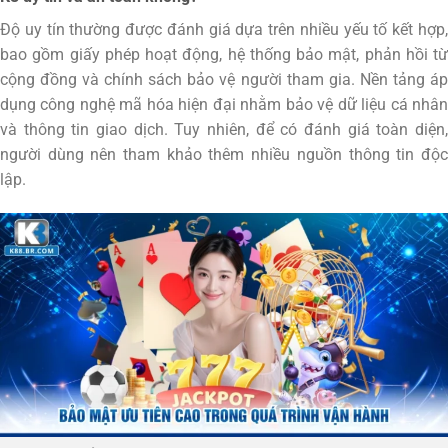
Độ uy tín thường được đánh giá dựa trên nhiều yếu tố kết hợp,
bao gồm giấy phép hoạt động, hệ thống bảo mật, phản hồi từ
cộng đồng và chính sách bảo vệ người tham gia. Nền tảng áp
dụng công nghệ mã hóa hiện đại nhằm bảo vệ dữ liệu cá nhân
và thông tin giao dịch. Tuy nhiên, để có đánh giá toàn diện,
người dùng nên tham khảo thêm nhiều nguồn thông tin độc
lập.