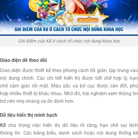
Ghi điểm của K8 ở cách tổ chức nội dung khoa học
Giao diện dễ theo dõi
Giao diện được thiết kế theo phong cách tối giản, tập trung vào
nội dung chính. Các chi tiết hiển thị được tiết chế hợp lý, hạn
chế cảm giác rối mắt. Màu sắc và bố cục được cân đối, phù
hợp nhiều thiết bị khác nhau. Nhờ đó, trải nghiệm xem thông tin
trở nên nhẹ nhàng và ổn định hơn.
Dữ liệu hiển thị minh bạch
K8
chú trọng việc hiển thị dữ liệu rõ ràng, hạn chế sai lệch
thông tin. Các bảng biểu, danh sách hoặc nội dung thống kê