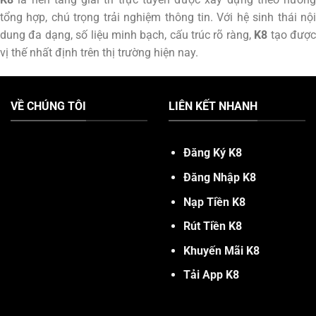
tổng hợp, chú trọng trải nghiệm thông tin. Với hệ sinh thái nội
dung đa dạng, số liệu minh bạch, cấu trúc rõ ràng,
K8
tạo đượ
vị thế nhất định trên thị trường hiện nay.
VỀ CHÚNG TÔI
LIÊN KẾT NHANH
Đăng Ký K8
Đăng Nhập K8
Nạp Tiền K8
Rút Tiền K8
Khuyến Mãi K8
Tải App K8