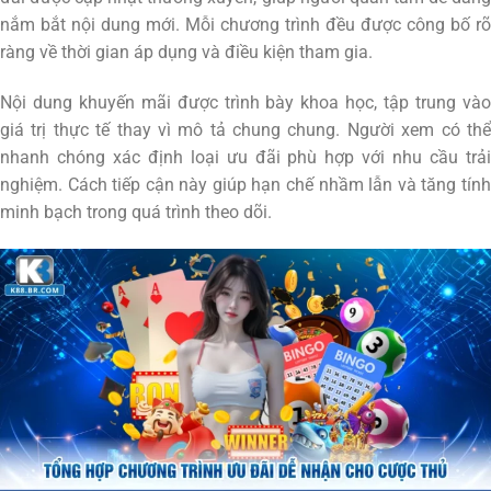
nắm bắt nội dung mới. Mỗi chương trình đều được công bố rõ
ràng về thời gian áp dụng và điều kiện tham gia.
Nội dung khuyến mãi được trình bày khoa học, tập trung vào
giá trị thực tế thay vì mô tả chung chung. Người xem có thể
nhanh chóng xác định loại ưu đãi phù hợp với nhu cầu trải
nghiệm. Cách tiếp cận này giúp hạn chế nhầm lẫn và tăng tính
minh bạch trong quá trình theo dõi.